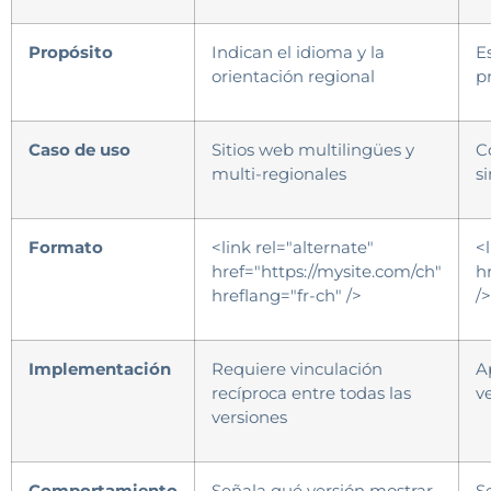
Propósito
Indican el idioma y la
Es
orientación regional
p
Caso de uso
Sitios web multilingües y
C
multi-regionales
s
Formato
<link rel="alternate"
<
href="https://mysite.com/ch"
h
hreflang="fr-ch" />
/>
Implementación
Requiere vinculación
A
recíproca entre todas las
v
versiones
Comportamiento
Señala qué versión mostrar
S