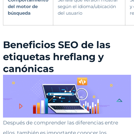
del motor
de
según el idioma/ubicación
y 
búsqueda
del usuario
r
Beneficios SEO de las
etiquetas hreflang y
canónicas
Después de comprender las diferencias entre
ellos, también es importante conocer los