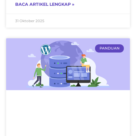
BACA ARTIKEL LENGKAP »
31 Oktober 2025
PANDUAN