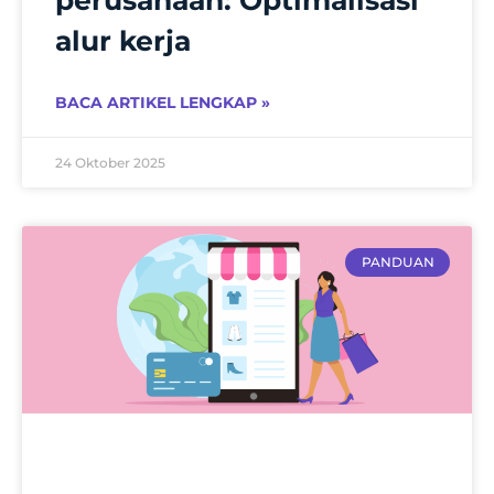
perusahaan: Optimalisasi
alur kerja
BACA ARTIKEL LENGKAP »
24 Oktober 2025
PANDUAN