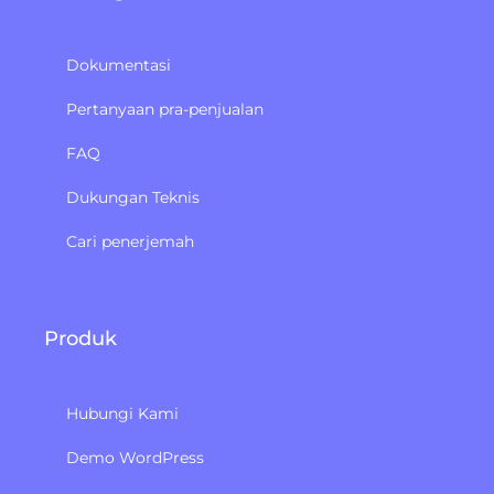
Dokumentasi
Pertanyaan pra-penjualan
FAQ
Dukungan Teknis
Cari penerjemah
Produk
Hubungi Kami
Demo WordPress