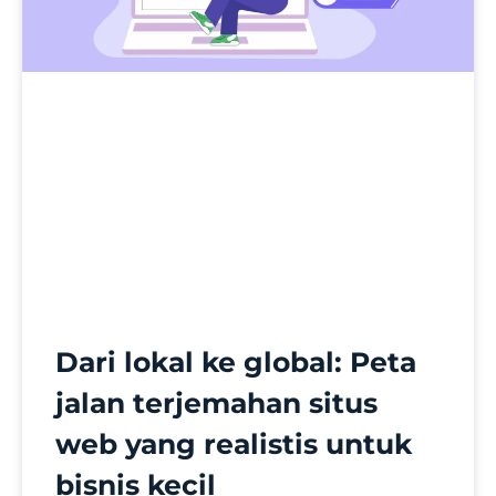
Dari lokal ke global: Peta
jalan terjemahan situs
web yang realistis untuk
bisnis kecil