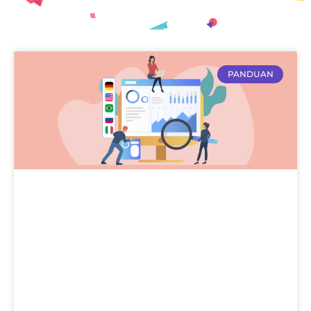
PANDUAN