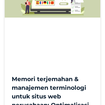
Memori terjemahan &
manajemen terminologi
untuk situs web