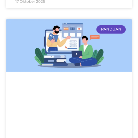
17 Oktober 2025
PANDUAN