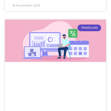
18 November 2025
PANDUAN