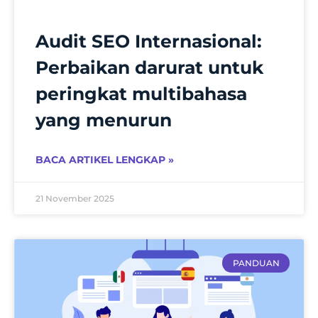
Audit SEO Internasional:
Perbaikan darurat untuk
peringkat multibahasa
yang menurun
BACA ARTIKEL LENGKAP »
21 November 2025
PANDUAN