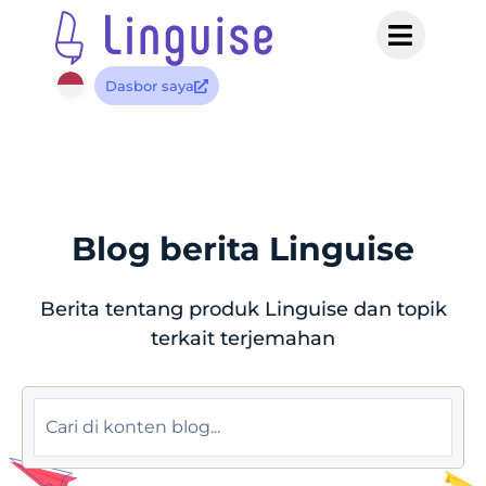
Dasbor saya
Blog berita Linguise
Berita tentang produk Linguise dan topik
terkait terjemahan