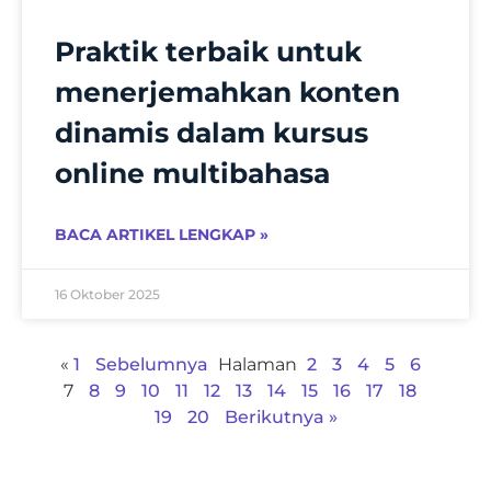
Praktik terbaik untuk
menerjemahkan konten
dinamis dalam kursus
online multibahasa
BACA ARTIKEL LENGKAP »
16 Oktober 2025
«
1
Sebelumnya
Halaman
2
3
4
5
6
7
8
9
10
11
12
13
14
15
16
17
18
19
20
Berikutnya »