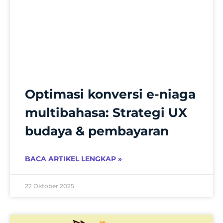
Optimasi konversi e-niaga
multibahasa: Strategi UX
budaya & pembayaran
BACA ARTIKEL LENGKAP »
22 Oktober 2025