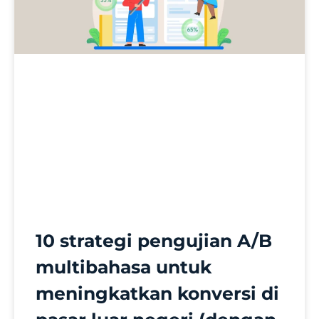
10 strategi pengujian A/B
multibahasa untuk
meningkatkan konversi di