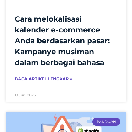
Cara melokalisasi
kalender e-commerce
Anda berdasarkan pasar:
Kampanye musiman
dalam berbagai bahasa
BACA ARTIKEL LENGKAP »
19 Juni 2026
PANDUAN