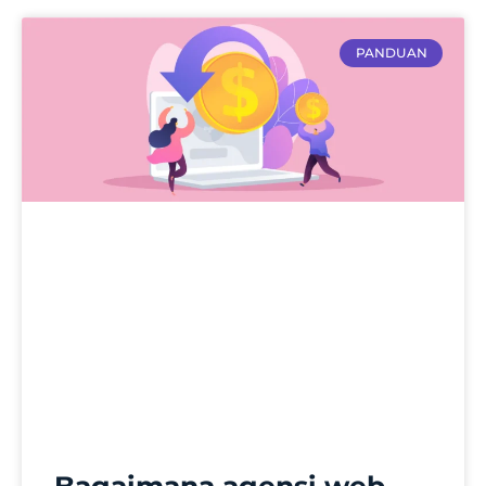
PANDUAN