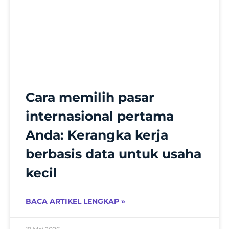
Cara memilih pasar
internasional pertama
Anda: Kerangka kerja
berbasis data untuk usaha
kecil
BACA ARTIKEL LENGKAP »