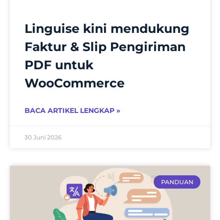
Linguise kini mendukung
Faktur & Slip Pengiriman
PDF untuk
WooCommerce
BACA ARTIKEL LENGKAP »
30 Juni 2026
PANDUAN