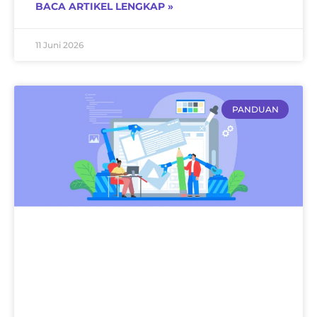
BACA ARTIKEL LENGKAP »
11 Juni 2026
PANDUAN