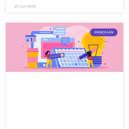
23 Juni 2026
PANDUAN