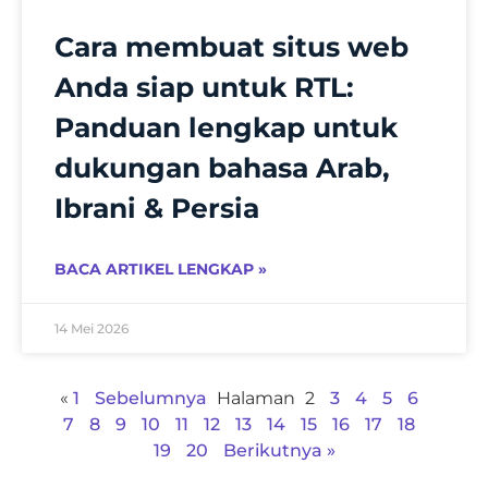
Cara membuat situs web
Anda siap untuk RTL:
Panduan lengkap untuk
dukungan bahasa Arab,
Ibrani & Persia
BACA ARTIKEL LENGKAP »
14 Mei 2026
«
1
Sebelumnya
Halaman
2
3
4
5
6
7
8
9
10
11
12
13
14
15
16
17
18
19
20
Berikutnya »