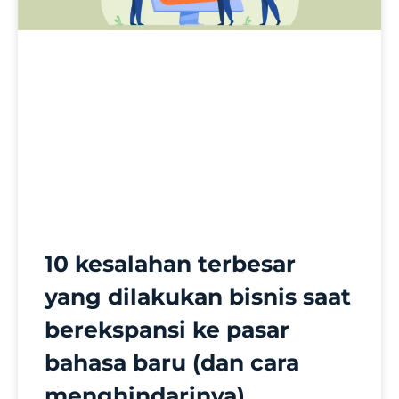
10 kesalahan terbesar
yang dilakukan bisnis saat
berekspansi ke pasar
bahasa baru (dan cara
menghindarinya)