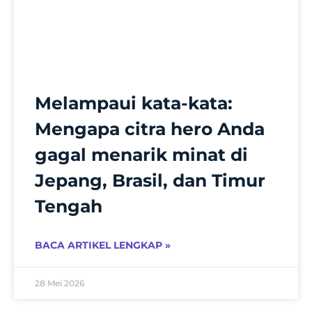
Melampaui kata-kata:
Mengapa citra hero Anda
gagal menarik minat di
Jepang, Brasil, dan Timur
Tengah
BACA ARTIKEL LENGKAP »
28 Mei 2026