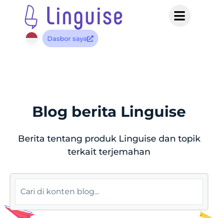
Dasbor saya
Blog berita Linguise
Berita tentang produk Linguise dan topik
terkait terjemahan