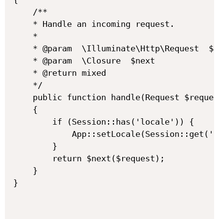
    /**

    * Handle an incoming request.

    *

    * @param  \Illuminate\Http\Request  $r
    * @param  \Closure  $next

    * @return mixed

    */

    public function handle(Request $reques
    {

        if (Session::has('locale')) {

            App::setLocale(Session::get('l
        }

        return $next($request);

    }

}
