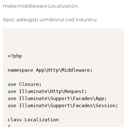
make:middleware Localization.
Apoi, adăugați următorul cod înăuntru.
<?php

namespace App\Http\Middleware;

use Closure;

use Illuminate\Http\Request;

use Illuminate\Support\Facades\App;

use Illuminate\Support\Facades\Session;

class Localization

{
