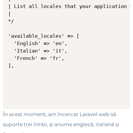
| List all locales that your application w
|

*/

'available_locales' => [

  'English' => 'en',

  'Italian' => 'it',

  'French' => 'fr',

],

În acest moment, am încercat Laravel web să
suporte trei limbi, și anume engleză, italiană și