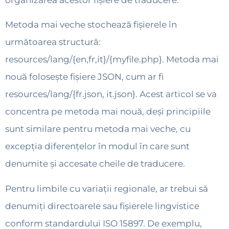
organizarea acestor fișiere de traducere.
Metoda mai veche stochează fișierele în
următoarea structură:
resources/lang/{en,fr,it}/{myfile.php}. Metoda mai
nouă folosește fișiere JSON, cum ar fi
resources/lang/{fr.json, it.json}. Acest articol se va
concentra pe metoda mai nouă, deși principiile
sunt similare pentru metoda mai veche, cu
excepția diferențelor în modul în care sunt
denumite și accesate cheile de traducere.
Pentru limbile cu variații regionale, ar trebui să
denumiți directoarele sau fișierele lingvistice
conform standardului ISO 15897. De exemplu,