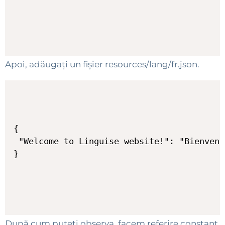
Apoi, adăugați un fișier resources/lang/fr.json.
{

 "Welcome to Linguise website!": "Bienvenu
După cum puteți observa, facem referire constant