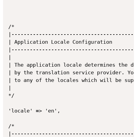
/*

|-----------------------------------------
| Application Locale Configuration

|-----------------------------------------
|

| The application locale determines the de
| by the translation service provider. You
| to any of the locales which will be supp
|

*/

'locale' => 'en',

/*

|-----------------------------------------