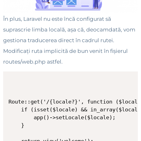
În plus, Laravel nu este încă configurat să
suprascrie limba locală, așa că, deocamdată, vom
gestiona traducerea direct în cadrul rutei.
Modificați ruta implicită de bun venit în fișierul
routes/web.php astfel.
Route::get('/{locale?}', function ($locale
    if (isset($locale) && in_array($locale
        app()->setLocale($locale);

    }

    return view('welcome');
