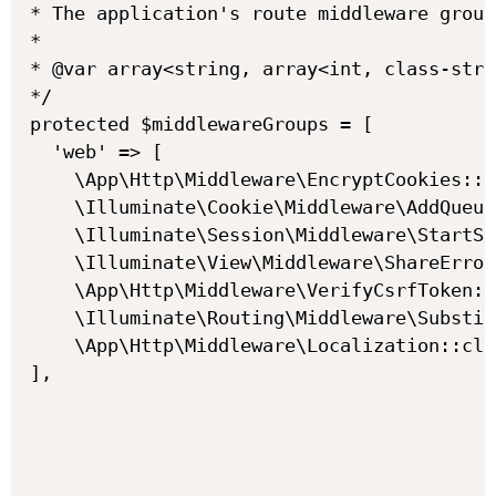
* The application's route middleware groups
*

* @var array<string, array<int, class-stri
*/

protected $middlewareGroups = [

  'web' => [

    \App\Http\Middleware\EncryptCookies::c
    \Illuminate\Cookie\Middleware\AddQueue
    \Illuminate\Session\Middleware\StartSe
    \Illuminate\View\Middleware\ShareError
    \App\Http\Middleware\VerifyCsrfToken::
    \Illuminate\Routing\Middleware\Substit
    \App\Http\Middleware\Localization::cla
],
