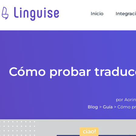
Inicio
Integrac
Cómo probar traducc
por
Aori
Blog
>
Guía
>
Cómo pro