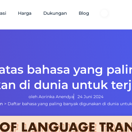
asi
Harga
Dukungan
Blog
ratas bahasa yang pal
an di dunia untuk te
oleh
Aorinka Anendya
24 Juni 2024
an
>
Daftar bahasa yang paling banyak digunakan di dunia untu