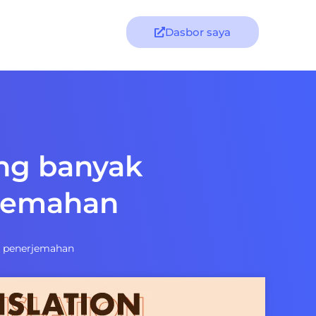
Dasbor saya
ing banyak
rjemahan
k penerjemahan