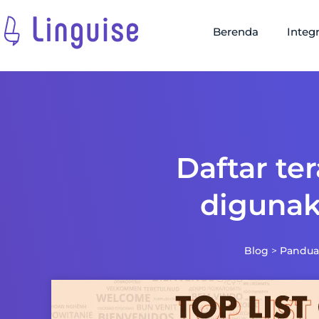
Berenda
Integr
Daftar te
digunak
Blog
>
Pandu