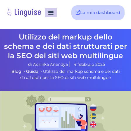
La mia dashboard
Utilizzo del markup dello
schema e dei dati strutturati per
la SEO dei siti web multilingue
di
Aorinka Anendya
4 febbraio 2025
Blog
>
Guida
>
Utilizzo del markup schema e dei dati
strutturati per la SEO di siti web multilingue