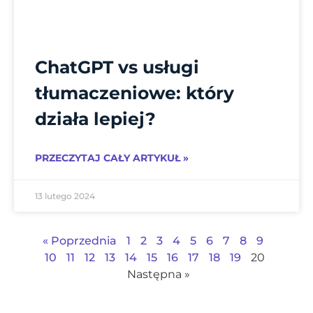
ChatGPT vs usługi
tłumaczeniowe: który
działa lepiej?
PRZECZYTAJ CAŁY ARTYKUŁ »
13 lutego 2024
« Poprzednia
1
2
3
4
5
6
7
8
9
10
11
12
13
14
15
16
17
18
19
20
Następna »