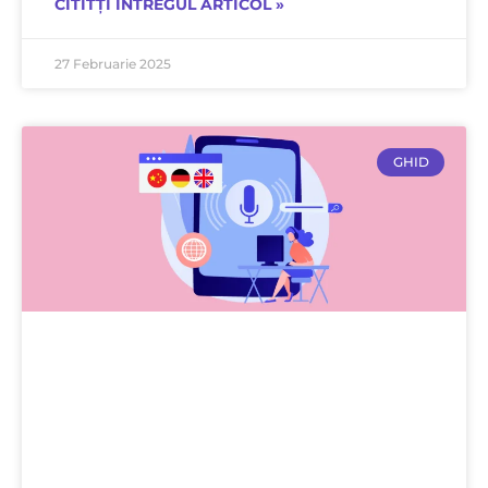
CITITȚI ÎNTREGUL ARTICOL »
27 Februarie 2025
GHID