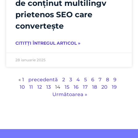
de conținut multilingv
prietenos SEO care
convertește
CITITȚI ÎNTREGUL ARTICOL »
28 ianuarie 2025
«
1
precedentă
2
3
4
5
6
7
8
9
10
11
12
13
14
15
16
17
18
20
19
Următoarea »