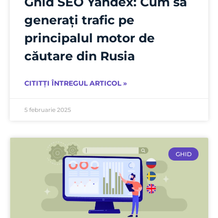
Ghid SEO Yandex: Cum să
generați trafic pe
principalul motor de
căutare din Rusia
CITITȚI ÎNTREGUL ARTICOL »
5 februarie 2025
GHID