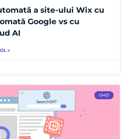
tomată a site-ului Wix cu
tomată Google vs cu
ud AI
OL »
GHID