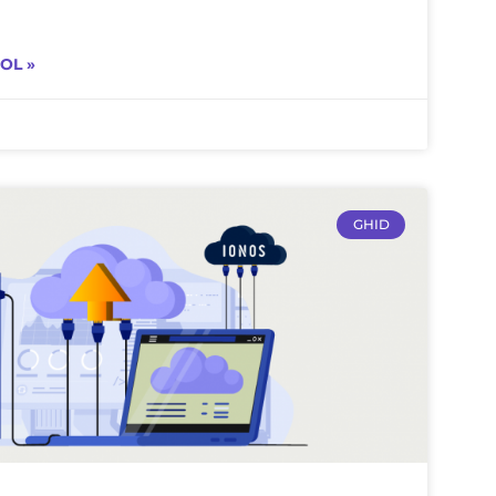
OL »
GHID