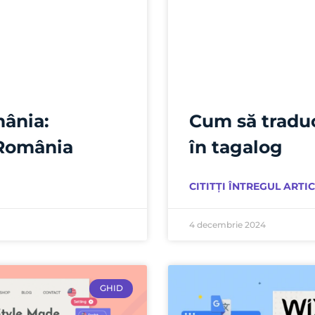
ânia:
Cum să traduc
 România
în tagalog
CITITȚI ÎNTREGUL ARTIC
4 decembrie 2024
GHID