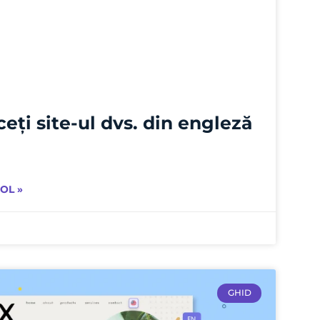
eți site-ul dvs. din engleză
OL »
GHID