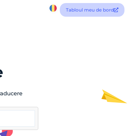
Tabloul meu de bord
e
traducere