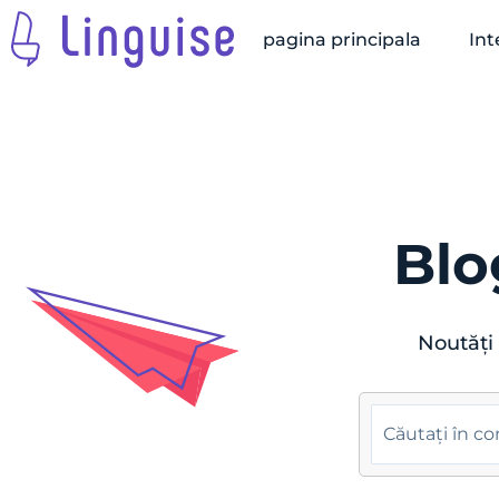
pagina principala
Int
Blo
Noutăți 