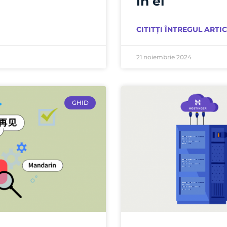
în el
CITITȚI ÎNTREGUL ARTIC
21 noiembrie 2024
GHID