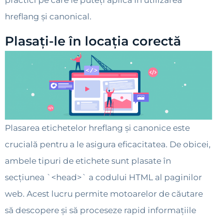
practici pe care le puteți aplica în utilizarea
hreflang și canonical.
Plasați-le în locația corectă
Plasarea etichetelor hreflang și canonice este
crucială pentru a le asigura eficacitatea. De obicei,
ambele tipuri de etichete sunt plasate în
secțiunea `<head>` a codului HTML al paginilor
web. Acest lucru permite motoarelor de căutare
să descopere și să proceseze rapid informațiile