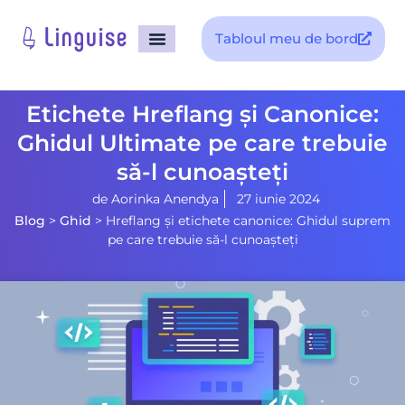
Tabloul meu de bord
pagina principala
Etichete Hreflang și Canonice:
Ghidul Ultimate pe care trebuie
să-l cunoașteți
de
Aorinka Anendya
27 iunie 2024
Blog
>
Ghid
>
Hreflang și etichete canonice: Ghidul suprem
pe care trebuie să-l cunoașteți