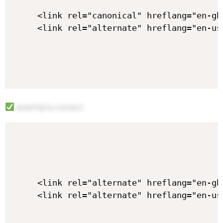
<link rel="canonical" hreflang="en-gb
exemplu corect
<link rel="alternate" hreflang="en-gb