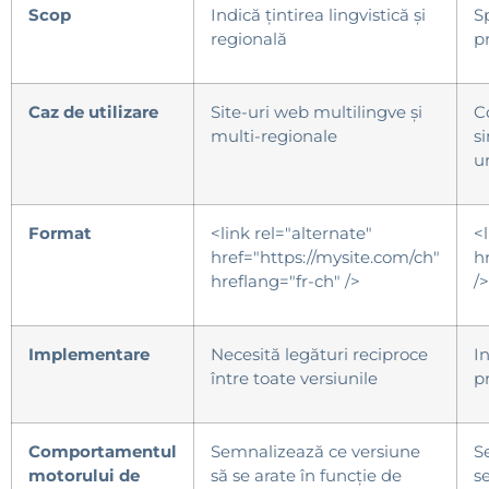
Scop
Indică țintirea lingvistică și
S
regională
p
Caz de utilizare
Site-uri web multilingve și
C
multi-regionale
s
ur
Format
<link rel="alternate"
<
href="https://mysite.com/ch"
h
hreflang="fr-ch" />
/>
Implementare
Necesită legături reciproce
I
între toate versiunile
p
Comportamentul
Semnalizează ce versiune
S
motorului
de
să se arate în funcție de
s