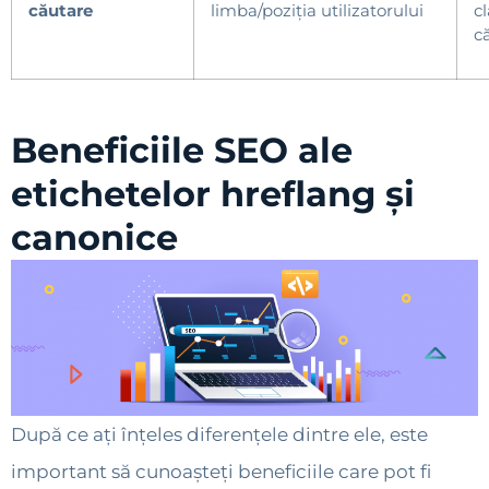
căutare
limba/poziția utilizatorului
c
că
Beneficiile SEO ale
etichetelor hreflang și
canonice
După ce ați înțeles diferențele dintre ele, este
important să cunoașteți beneficiile care pot fi