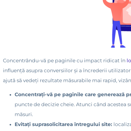
Concentrându-vă pe paginile cu impact ridicat în
l
influență asupra conversiilor și a încrederii utilizato
ajută să vedeți rezultate măsurabile mai rapid, vizân
Concentrați-vă pe paginile care generează pr
puncte de decizie cheie. Atunci când acestea sun
măsuri.
Evitați suprasolicitarea întregului site:
localiz