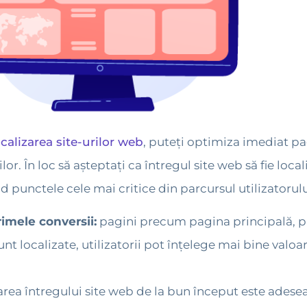
ocalizarea site-urilor web
, puteți optimiza imediat p
rilor. În loc să așteptați ca întregul site web să fie loc
d punctele cele mai critice din parcursul utilizatorulu
imele conversii:
pagini precum pagina principală, pre
t localizate, utilizatorii pot înțelege mai bine valoar
area întregului site web de la bun început este adesea 