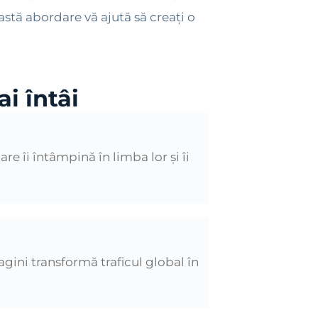
astă abordare vă ajută să creați o
i întâi
re îi întâmpină în limba lor și îi
agini transformă traficul global în