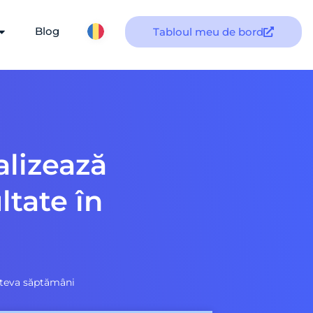
Blog
Tabloul meu de bord
alizează
ltate în
 câteva săptămâni