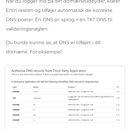
Når du logger ind på din domæneudbyder, klarer
Entri resten og tilføjer automatisk de korrekte
DNS-poster. Én DNS pr. sprog + én TXT DNS til
valideringsnøglen.
Du burde kunne se, at DNS er tilføjet i dit
domæne. For eksempel: