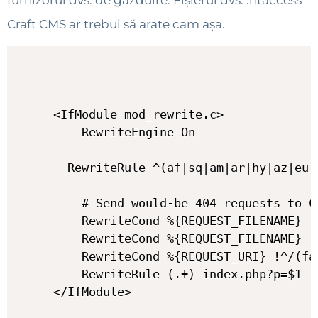
furnizorul dvs. de găzduire. Fișierul dvs. .htaccess
Craft CMS ar trebui să arate cam așa.
<IfModule mod_rewrite.c>

    RewriteEngine On

  RewriteRule ^(af|sq|am|ar|hy|az|eu|
    # Send would-be 404 requests to Cr
    RewriteCond %{REQUEST_FILENAME} !-
    RewriteCond %{REQUEST_FILENAME} !-
    RewriteCond %{REQUEST_URI} !^/(fa
    RewriteRule (.+) index.php?p=$1 [Q
</IfModule>