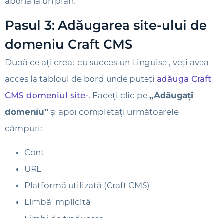
abona la un plan.
Pasul 3: Adăugarea site-ului de
domeniu Craft CMS
După ce ați creat cu succes un Linguise , veți avea
acces la tabloul de bord unde puteți
adăuga Craft
CMS domeniul site-
. Faceți clic pe
„Adăugați
domeniu”
și apoi completați următoarele
câmpuri:
Cont
URL
Platformă utilizată (Craft CMS)
Limbă implicită