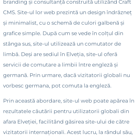
branding și consultanță construită utilizând Craft
CMS. Site-ul lor web prezintă un design îndrăzneț
și minimalist, cu o schemă de culori galbenă și
grafice simple. După cum se vede în colțul din
stânga sus, site-ul utilizează un comutator de
limbă. Deși are sediul în Elveția, site-ul oferă
servicii de comutare a limbii între engleză și
germană. Prin urmare, dacă vizitatorii globali nu
vorbesc germana, pot comuta la engleză.
Prin această abordare, site-ul web poate apărea în
rezultatele căutării pentru utilizatorii globali din
afara Elveției, facilitând găsirea site-ului de către
vizitatorii internaționali. Acest lucru, la rândul său,