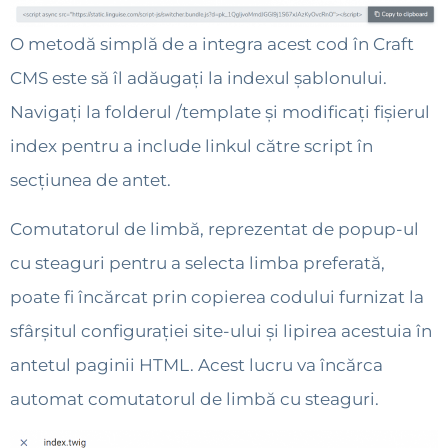
O metodă simplă de a integra acest cod în Craft
CMS este să îl adăugați la indexul șablonului.
Navigați la folderul /template și modificați fișierul
index pentru a include linkul către script în
secțiunea de antet.
Comutatorul de limbă, reprezentat de popup-ul
cu steaguri pentru a selecta limba preferată,
poate fi încărcat prin copierea codului furnizat la
sfârșitul configurației site-ului și lipirea acestuia în
antetul paginii HTML. Acest lucru va încărca
automat comutatorul de limbă cu steaguri.