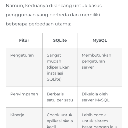
Namun, keduanya dirancang untuk kasus
penggunaan yang berbeda dan memiliki
beberapa perbedaan utama:
Fitur
SQLite
MySQL
Pengaturan
Sangat
Membutuhkan
mudah
pengaturan
(diperlukan
server
instalasi
SQLite)
Penyimpanan
Berbaris
Dikelola oleh
satu per satu
server MySQL
Kinerja
Cocok untuk
Lebih cocok
aplikasi skala
untuk sistem
kecil
besar dengan lalu