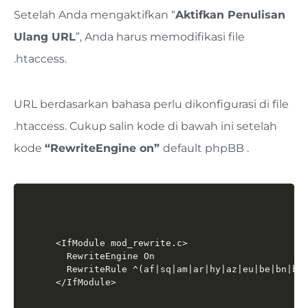
Setelah Anda mengaktifkan “
Aktifkan Penulisan
Ulang URL
”, Anda harus memodifikasi file
.htaccess.
URL berdasarkan bahasa perlu dikonfigurasi di file
.htaccess. Cukup salin kode di bawah ini setelah
kode
“
RewriteEngine on
”
default phpBB
.
<IfModule mod_rewrite.c>

  RewriteEngine On

  RewriteRule ^(af|sq|am|ar|hy|az|eu|be|bn|bs|
</IfModule>