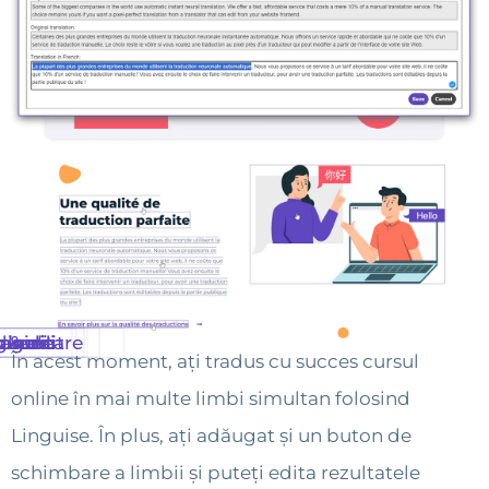
e editare
k & edit
duceri
ginale
agini
nkuri
În acest moment, ați tradus cu succes cursul
online în mai multe limbi simultan folosind
Linguise. În plus, ați adăugat și un buton de
schimbare a limbii și puteți edita rezultatele