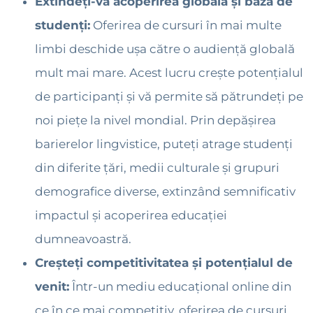
Extindeți-vă acoperirea globală și baza de
studenți:
Oferirea de cursuri în mai multe
limbi deschide ușa către o audiență globală
mult mai mare. Acest lucru crește potențialul
de participanți și vă permite să pătrundeți pe
noi piețe la nivel mondial. Prin depășirea
barierelor lingvistice, puteți atrage studenți
din diferite țări, medii culturale și grupuri
demografice diverse, extinzând semnificativ
impactul și acoperirea educației
dumneavoastră.
Creșteți competitivitatea și potențialul de
venit:
Într-un mediu educațional online din
ce în ce mai competitiv, oferirea de cursuri