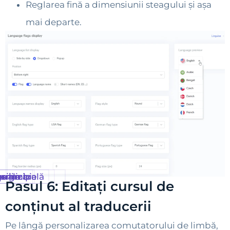
Reglarea fină a dimensiunii steagului și așa
mai departe.
 principală
zualizare
 limbi
sign
orme
Pasul 6: Editați cursul de
conținut al traducerii
Pe lângă personalizarea comutatorului de limbă,