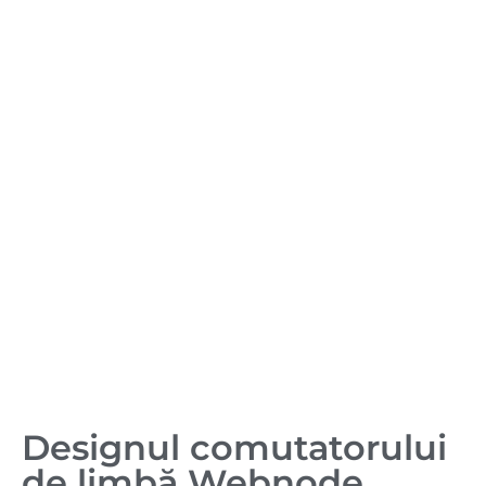
Designul comutatorului
de limbă Webnode