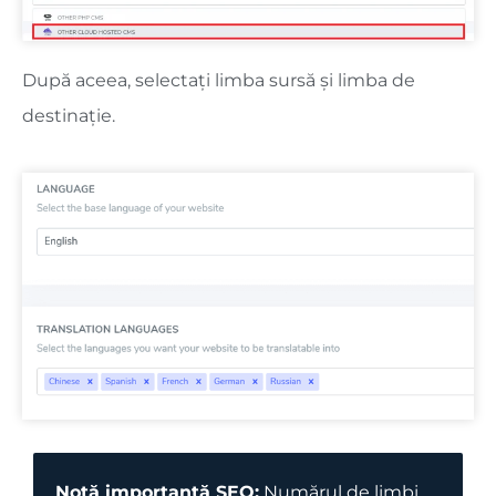
După aceea, selectați limba sursă și limba de
destinație.
Notă importantă SEO:
Numărul de limbi