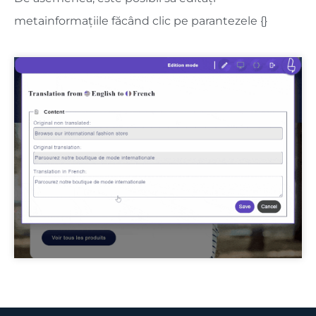
metainformațiile făcând clic pe parantezele {}