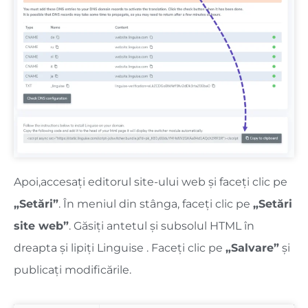
Apoi,
accesați editorul site-ului web și faceți clic pe
„
Setări”
. În meniul din stânga, faceți clic pe
„Setări
site web”
. Găsiți antetul și subsolul HTML în
dreapta și lipiți Linguise . Faceți clic pe
„
Salvare
”
și
publicați modificările.