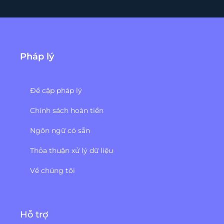
Pháp lý
Đề cập pháp lý
Chính sách hoàn tiền
Ngôn ngữ có sẵn
Thỏa thuận xử lý dữ liệu
Về chúng tôi
Hỗ trợ