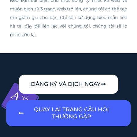
Nếu bạn đại diện cho một công ty thiết kế web và
muốn dịch từ 3 trang web trở lên, chúng tôi có thể tạo
mã giảm giá cho bạn. Chỉ cần sử dụng biểu mẫu liên
hệ tại đây để liên lạc với chúng tôi, chúng tôi sẽ lo
phần còn lại.
ĐĂNG KÝ VÀ DỊCH NGAY
QUAY LẠI TRANG CÂU HỎI
THƯỜNG GẶP