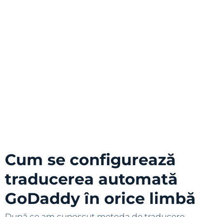
Cum se configurează
traducerea automată
GoDaddy în orice limbă
După ce am cunoscut metoda de traducere