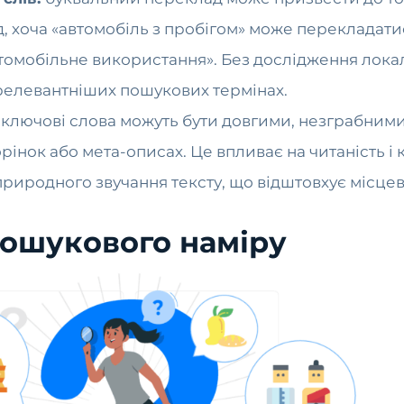
 хоча «автомобіль з пробігом» може перекладатис
втомобільне використання». Без дослідження лока
релевантніших пошукових термінах.
 ключові слова можуть бути довгими, незграбним
нок або мета-описах. Це впливає на читаність і ко
риродного звучання тексту, що відштовхує місцев
пошукового наміру