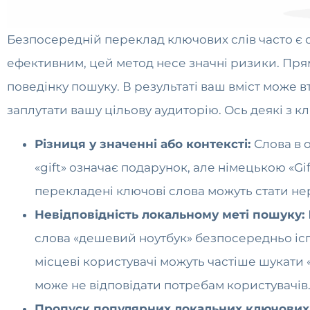
Безпосередній переклад ключових слів часто є 
ефективним, цей метод несе значні ризики. Пря
поведінку пошуку. В результаті ваш вміст може в
заплутати вашу цільову аудиторію. Ось деякі з 
Різниця у значенні або контексті:
Слова в 
«gift» означає подарунок, але німецькою «Gif
перекладені ключові слова можуть стати н
Невідповідність локальному меті пошуку:
слова «дешевий ноутбук» безпосередньо ісп
місцеві користувачі можуть частіше шукати 
може не відповідати потребам користувачів
Пропуск популярних локальних ключових 