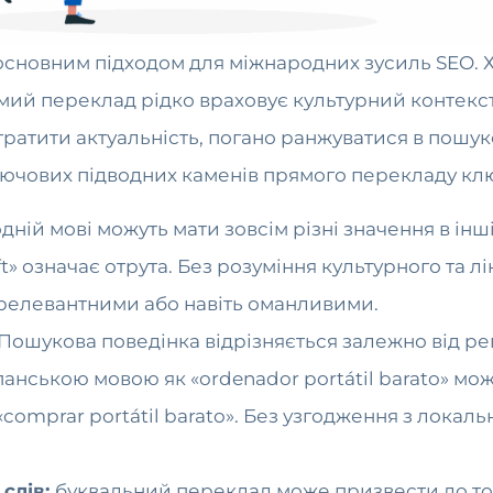
основним підходом для міжнародних зусиль SEO. 
мий переклад рідко враховує культурний контекст
тратити актуальність, погано ранжуватися в пошук
ключових підводних каменів прямого перекладу клю
одній мові можуть мати зовсім різні значення в ін
t» означає отрута. Без розуміння культурного та л
ерелевантними або навіть оманливими.
Пошукова поведінка відрізняється залежно від ре
анською мовою як «ordenador portátil barato» мо
«comprar portátil barato». Без узгодження з лока
.
слів:
буквальний переклад може призвести до тог