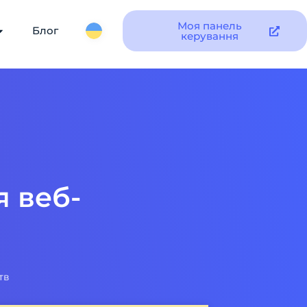
Моя панель
Блог
керування
я веб-
тв