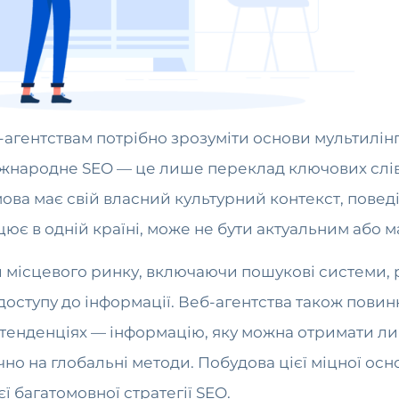
б-агентствам потрібно зрозуміти основи мультилі
іжнародне SEO — це лише переклад ключових слів
ова має свій власний культурний контекст, поведі
є в одній країні, може не бути актуальним або ма
місцевого ринку, включаючи пошукові системи, р
доступу до інформації. Веб-агентства також повинн
их тенденціях — інформацію, яку можна отримати 
чно на глобальні методи. Побудова цієї міцної ос
ї багатомовної стратегії SEO.