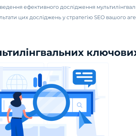
проведення ефективного дослідження мультилінгва
зультати цих досліджень у стратегію SEO вашого аг
ьтилінгвальних ключових