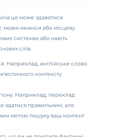
Хоча це може здаватися
, мовні нюанси або місцеву
ових системах або навіть
чових слів.
шій. Наприклад, англійське слово
інгвістичного контексту
гіону. Наприклад, переклад
же здатися правильним, але
льним метою пошуку ваш контент
о, що ви не помітите фактичні