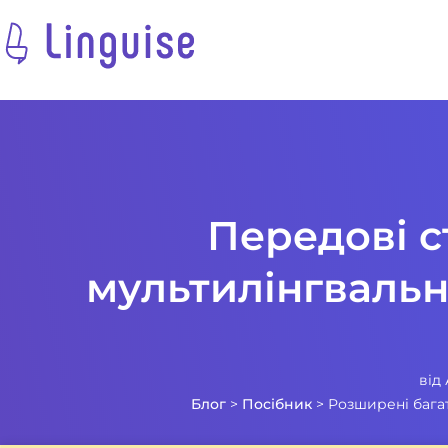
Передові с
мультилінгвальн
від
Блог
>
Посібник
>
Розширені багат