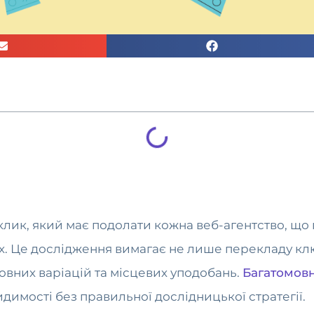
клик, який має подолати кожна веб-агентство, що
ах. Це дослідження вимагає не лише перекладу клю
овних варіацій та місцевих уподобань.
Багатомовн
димості без правильної дослідницької стратегії.