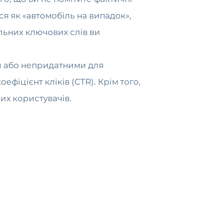
я як «автомобіль на випадок»,
льних ключових слів ви
и або непридатними для
ефіцієнт кліків (CTR). Крім того,
их користувачів.