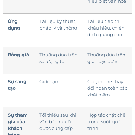
hiểu biết văn hóa
Ứng
Tài liệu kỹ thuật,
Tài liệu tiếp thị,
dụng
pháp lý và thông
khẩu hiệu, chiến
tin
dịch quảng cáo
Bảng giá
Thường dựa trên
Thường dựa trên
số lượng từ
giờ hoặc dự án
Sự sáng
Giới hạn
Cao, có thể thay
tạo
đổi hoàn toàn các
khái niệm
Sự tham
Tối thiểu sau khi
Hợp tác chặt chẽ
gia của
văn bản nguồn
trong suốt quá
khách
được cung cấp
trình
hàng